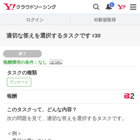
Yahoo!クラウドソーシング
検索
通知
i
ログイン
ID新規取得
適切な答えを選択するタスクです r30
終了
報酬獲得の条件：なし
タスクの種類
アンケート
2
報酬
このタスクって、どんな内容？
次の問題を見て、適切な答えを選択するタスクです。
＜例＞