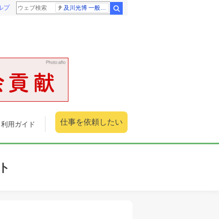
ルプ
及川光博 一般女性
検索
仕事を依頼したい
利用ガイド
ト