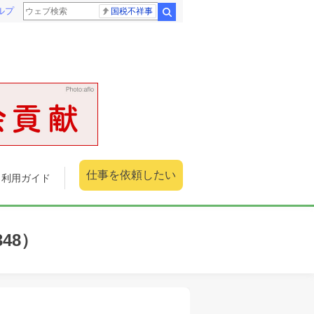
ルプ
国税不祥事
検索
仕事を依頼したい
利用ガイド
48）