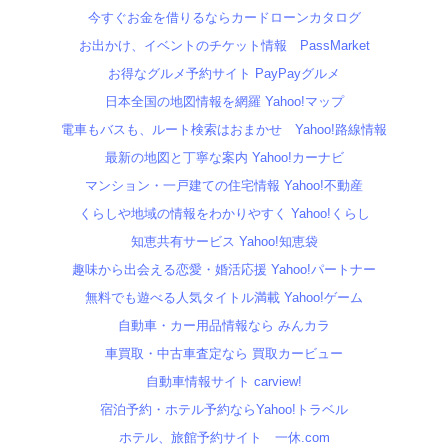
今すぐお金を借りるならカードローンカタログ
お出かけ、イベントのチケット情報 PassMarket
お得なグルメ予約サイト PayPayグルメ
日本全国の地図情報を網羅 Yahoo!マップ
電車もバスも、ルート検索はおまかせ Yahoo!路線情報
最新の地図と丁寧な案内 Yahoo!カーナビ
マンション・一戸建ての住宅情報 Yahoo!不動産
くらしや地域の情報をわかりやすく Yahoo!くらし
知恵共有サービス Yahoo!知恵袋
趣味から出会える恋愛・婚活応援 Yahoo!パートナー
無料でも遊べる人気タイトル満載 Yahoo!ゲーム
自動車・カー用品情報なら みんカラ
車買取・中古車査定なら 買取カービュー
自動車情報サイト carview!
宿泊予約・ホテル予約ならYahoo!トラベル
ホテル、旅館予約サイト 一休.com