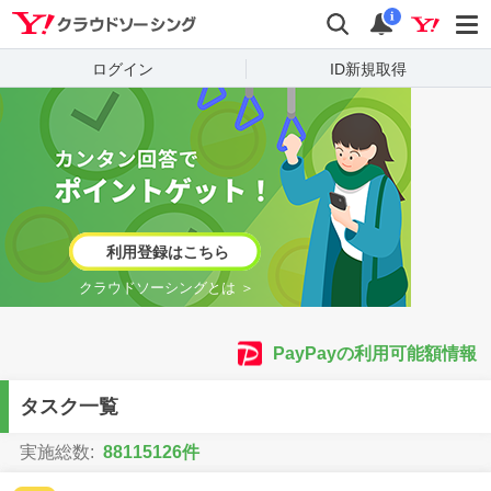
Yahoo!クラウドソーシング
検索
通知
i
ログイン
ID新規取得
利用登録はこちら
クラウドソーシングとは ＞
PayPayの利用可能額情報
タスク一覧
実施総数:
88115126件