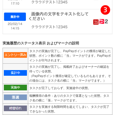
実施履歴のステータス表示 およびマークの説明
タスクの実施が完了し、PayPayポイントの獲得が確定した
状態。ポイント数の横に「当」マークがでます。PayPayポ
イントが付与されます。
タスクの実施が完了し、掲載終了およびオーナーの確認を
待っている状態。
（PayPayポイント獲得が確定しているものもあります。そ
の場合には、タスク名の横に「当」マークがでます。）
タスクが完了しておらず、実施途中の状態。
報酬獲得の条件：ありのタスクで落選となった状態。タス
ク名の横に「落」マークがでます。
タスクを実施する制限時間を超えてしまい、タスクが完了
できなかった状態。