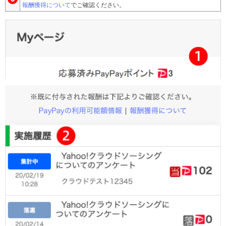
報酬獲得について
でご確認ください。